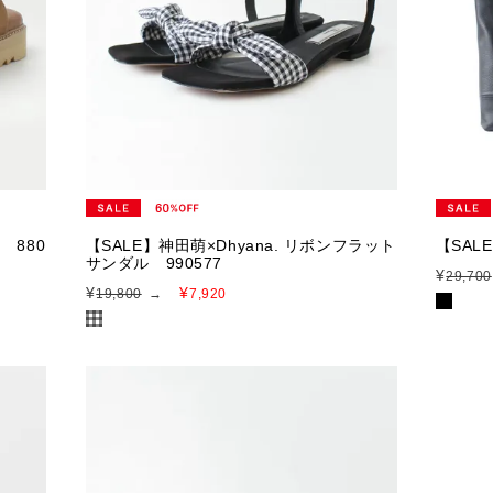
 880
【SALE】神田萌×Dhyana. リボンフラット
【SAL
サンダル 990577
¥
29,700
¥
¥
19,800
→
7,920