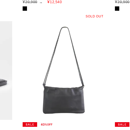
¥
¥
¥
20,900
→
12,540
20,900
SOLD OUT