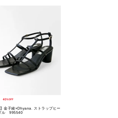
E】金子綾×Dhyana. ストラップヒー
ル 995540