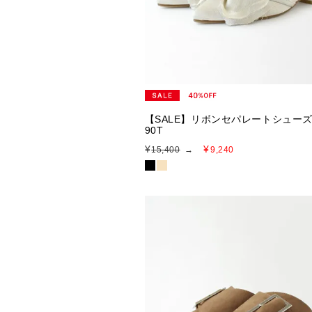
【SALE】リボンセパレートシューズ
90T
¥
¥
15,400
→
9,240