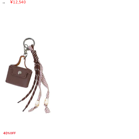
¥
→
12,540