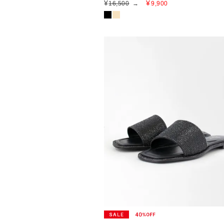
¥
¥
16,500
→
9,900