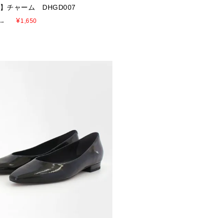
E】チャーム DHGD007
¥
→
1,650