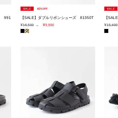
 991
【SALE】ダブルリボンシューズ 81350T
【SAL
¥
¥
¥
16,500
→
9,900
15,400