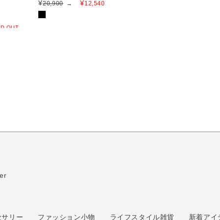
¥
¥
20,900
→
12,540
D OUT
er
セサリー
ファッション小物
ライフスタイル雑貨
新着アイ