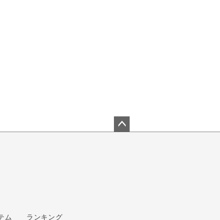
ペー
ジト
ップ
へ
テム
ランキング