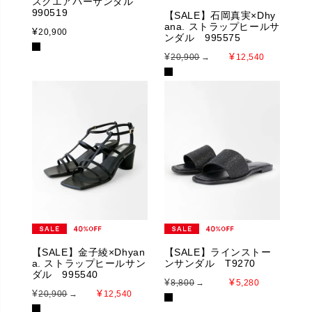
スクエアバーサンダル
990519
【SALE】石岡真実×Dhy
ana. ストラップヒールサ
¥
20,900
ンダル 995575
¥
¥
20,900
→
12,540
SOLD OUT
【SALE】金子綾×Dhyan
【SALE】ラインストー
a. ストラップヒールサン
ンサンダル T9270
ダル 995540
¥
¥
8,800
→
5,280
¥
¥
20,900
→
12,540