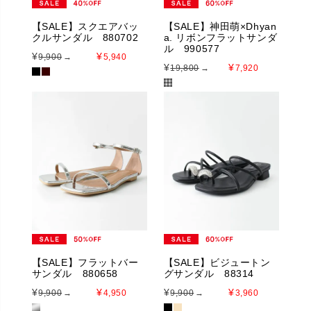
【SALE】スクエアバッ
【SALE】神田萌×Dhyan
クルサンダル 880702
a. リボンフラットサンダ
ル 990577
¥
¥
9,900
→
5,940
¥
¥
19,800
→
7,920
【SALE】フラットバー
【SALE】ビジュートン
サンダル 880658
グサンダル 88314
¥
¥
¥
¥
9,900
→
4,950
9,900
→
3,960