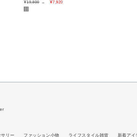
¥
¥
19,800
→
7,920
er
セサリー
ファッション小物
ライフスタイル雑貨
新着アイ