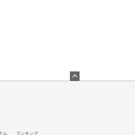
ペー
ジト
ップ
へ
テム
ランキング