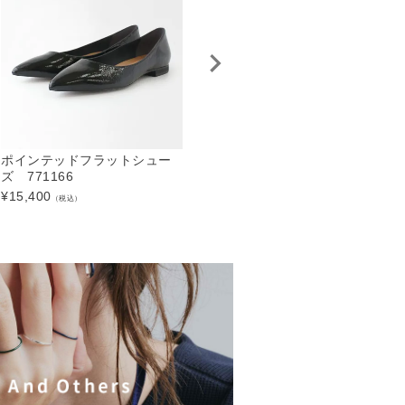
ポインテッドフラットシュー
金子綾×Dhyana. ポインテッド
ズ 771166
フラットシューズ 991199
9
¥
15,400
¥
20,900
¥
（税込）
（税込）