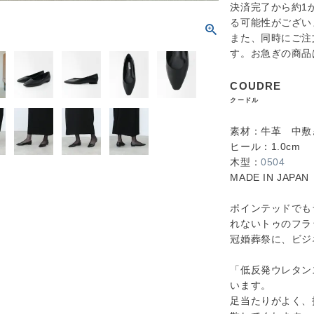
決済完了から約1
る可能性がござい
また、同時にご注
す。お急ぎの商品
COUDRE
クードル
素材：牛革 中敷
ヒール：1.0cm
木型：
0504
MADE IN JAPAN
ポインテッドでも
れないトゥのフラ
冠婚葬祭に、ビジ
「低反発ウレタン
います。
足当たりがよく、