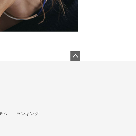
ペー
ジト
ップ
へ
テム
ランキング