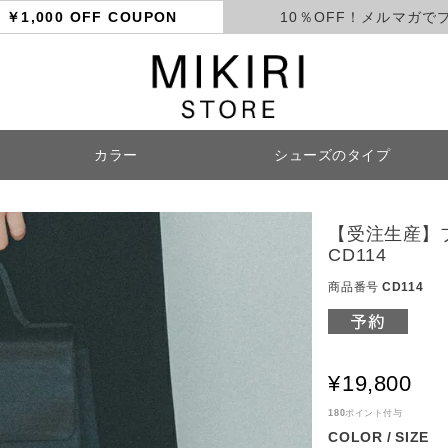
ト
￥1,000 OFF COUPON
10％OFF！メルマガで
カラー
シューズのタイプ
検索
【受注生産】
CD114
商品番号
CD114
¥
19,800
180
ポイント付与
COLOR
SIZE