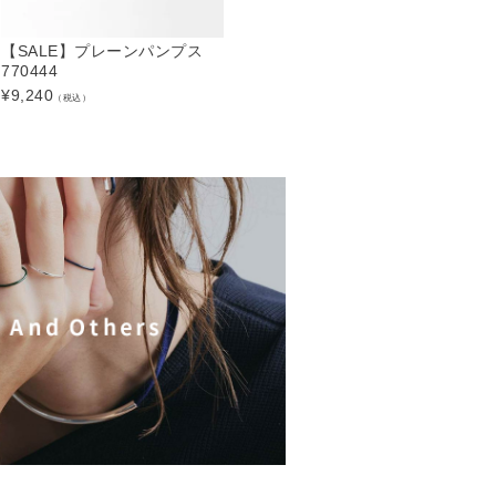
【SALE】プレーンパンプス
デッキシューズ 991515
770444
ー
¥
20,900
（税込）
¥
9,240
¥
（税込）