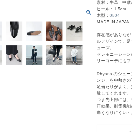
素材：牛革 中敷
ヒール：1.5cm
木型：
0504
MADE IN JAPAN
存在感がありなが
ルデザインで、足
ューズ。
セレモニーシーン
リーコーデにもフ
Dhyana.のシ
ンジ」を中敷きの
足当たりがよく、
散してくれます。
つま先上部には、
汗効果、制電機能
痛くなりにくい・