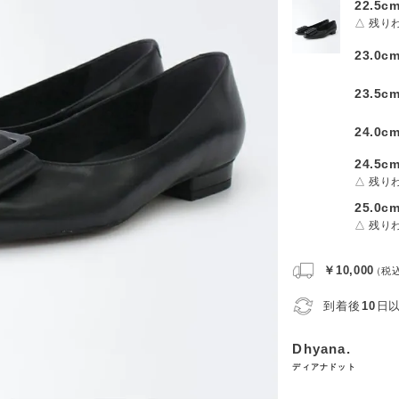
22.5c
△ 残り
23.0c
23.5c
24.0c
24.5c
△ 残り
25.0c
△ 残り
￥10,000
（税
到着後
10
日
Dhyana.
ディアナドット