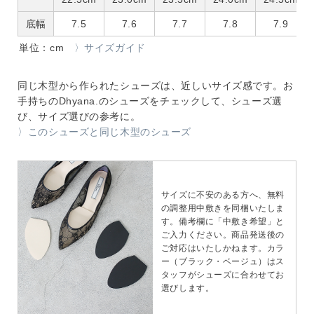
底幅
7.5
7.6
7.7
7.8
7.9
単位：cm
〉サイズガイド
同じ木型から作られたシューズは、近しいサイズ感です。お
手持ちのDhyana.のシューズをチェックして、シューズ選
び、サイズ選びの参考に。
〉このシューズと同じ木型のシューズ
サイズに不安のある方へ、無料
の調整用中敷きを同梱いたしま
す。備考欄に「中敷き希望」と
ご入力ください。商品発送後の
ご対応はいたしかねます。カラ
ー（ブラック・ベージュ）はス
タッフがシューズに合わせてお
選びします。