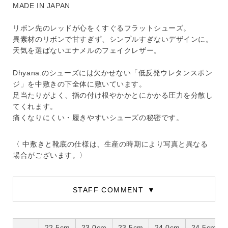
MADE IN JAPAN
リボン先のレッドが心をくすぐるフラットシューズ。
異素材のリボンで甘すぎず、シンプルすぎないデザインに。
天気を選ばないエナメルのフェイクレザー。
Dhyana.のシューズには欠かせない「低反発ウレタンスポン
ジ」を中敷きの下全体に敷いています。
足当たりがよく、指の付け根やかかとにかかる圧力を分散し
てくれます。
痛くなりにくい・履きやすいシューズの秘密です。
〈 中敷きと靴底の仕様は、生産の時期により写真と異なる
場合がございます。〉
STAFF COMMENT
22.5cm
23.0cm
23.5cm
24.0cm
24.5cm