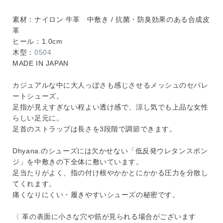
素材：ナイロン 牛革 中敷き / 抗菌・防臭効果のある合成皮
革
ヒール：1.0cm
木型：
0504
MADE IN JAPAN
カジュアルな中に大人っぽさも感じさせるメッシュのセパレ
ートシューズ。
足指が見えすぎない程よい透け感で、涼し気でも上品な女性
らしい足元に。
足首のストラップは長さを3段階で調節できます。
Dhyana.のシューズには欠かせない「低反発ウレタンスポン
ジ」を中敷きの下全体に敷いています。
足当たりがよく、指の付け根やかかとにかかる圧力を分散し
てくれます。
痛くなりにくい・履きやすいシューズの秘密です。
〈 革の表面に小さな穴や筋が見られる場合がございます