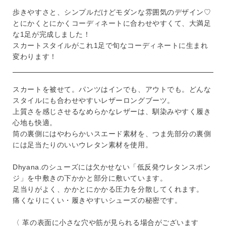
歩きやすさと、シンプルだけどモダンな雰囲気のデザイン♡
とにかくとにかくコーディネートに合わせやすくて、大満足
な1足が完成しました！
スカートスタイルがこれ1足で旬なコーディネートに生まれ
変わります！
スカートを被せて。パンツはインでも、アウトでも。どんな
スタイルにも合わせやすいレザーロングブーツ。
上質さを感じさせるなめらかなレザーは、馴染みやすく履き
心地も快適。
筒の裏側にはやわらかいスエード素材を、つま先部分の裏側
には足当たりのいいウレタン素材を使用。
Dhyana.のシューズには欠かせない「低反発ウレタンスポン
ジ」を中敷きの下かかと部分に敷いています。
足当りがよく、かかとにかかる圧力を分散してくれます。
痛くなりにくい・履きやすいシューズの秘密です。
〈 革の表面に小さな穴や筋が見られる場合がございます