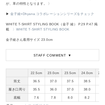
が、革の特性となります。 〉
▶
金子綾×Dhyana.コラボレーションシリーズをチェック
WHITE T-SHIRT STYLING BOOK（金子 綾） P.29 P.47 掲
載
〉WHITE T-SHIRT STYLING BOOK
金子綾さん着用サイズ 23.0cm
STAFF COMMENT
22.5cm
23.0cm
23.5cm
24.0cm
24.
筒丈
36.5
37.0
37.5
38.5
39
履き口周り
35.5
36.0
37.0
38.0
38
底幅
7.6
7.8
8.0
8.2
8.