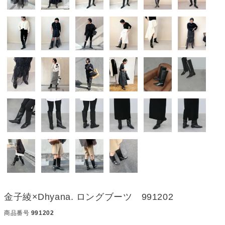
金子綾×Dhyana. ロングブーツ 991202
商品番号
991202