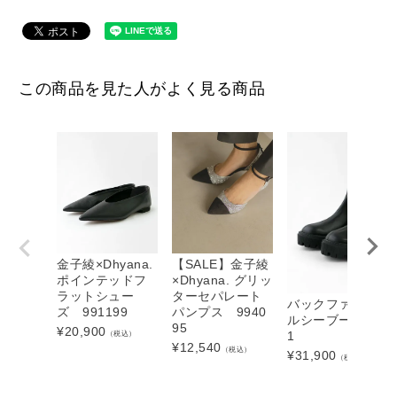
この商品を見た人がよく見る商品
金子綾×Dhyana.
【SALE】金子綾
ポインテッドフ
×Dhyana. グリッ
ラットシュー
ターセパレート
バックファスナー
ズ 991199
パンプス 9940
ルシーブーツ 991
95
¥
20,900
（税込）
1
¥
12,540
（税込）
¥
31,900
（税込）