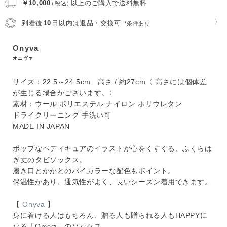
￥10,000
以上のご購入で送料無料
（税込）
〉
到着後
10
日以内は返品・交換可
*条件あり
Onyva
オニヴァ
サイズ：22.5～24.5cm 高さ / 約27cm〈 高さには個体差
が生じる場合がございます。〉
素材：ウール ポリエステル ナイロン ポリウレタン
ドライクリーニング 手洗い可
MADE IN JAPAN
ポップなペディキュアのイラストが心をくすぐる、ふくらは
ぎ丈のタビソックス。
履き口とかかとのバイカラーな配色もポイント。
保温性があり、通気性がよく、長いシーズン着用できます。
【
Onyva
】
身に着ける人はもちろん、贈る人も贈られる人もHAPPYに
なる「Onyva」のソックス。