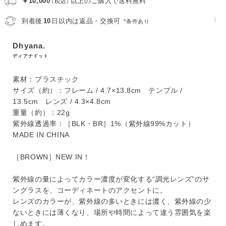
￥10,000
以上のご購入で送料無料
（税込）
〉
到着後
10
日以内は返品・交換可
*条件あり
Dhyana.
ディアナドット
素材：プラスチック
サイズ（約）：フレーム / 4.7×13.8cm テンプル /
13.5cm レンズ / 4.3×4.8cm
重量（約）：22g
紫外線透過率：［BLK・BR］1%（紫外線99%カット）
MADE IN CHINA
［BROWN］NEW IN！
紫外線の量によってカラー濃度が変化する“調光レンズ”のサ
ングラスを、コーディネートのアクセントに。
レンズのカラーが、紫外線の多いときには濃く、紫外線の少
ないときには薄くなり、場所や時間によって違う雰囲気を楽
しめます。