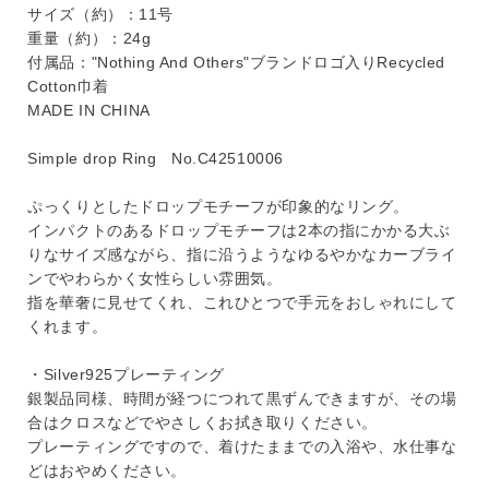
サイズ（約）：11号
重量（約）：24g
付属品："Nothing And Others"ブランドロゴ入りRecycled
Cotton巾着
MADE IN CHINA
Simple drop Ring No.C42510006
ぷっくりとしたドロップモチーフが印象的なリング。
インパクトのあるドロップモチーフは2本の指にかかる大ぶ
りなサイズ感ながら、指に沿うようなゆるやかなカーブライ
ンでやわらかく女性らしい雰囲気。
指を華奢に見せてくれ、これひとつで手元をおしゃれにして
くれます。
・Silver925プレーティング
銀製品同様、時間が経つにつれて黒ずんできますが、その場
合はクロスなどでやさしくお拭き取りください。
プレーティングですので、着けたままでの入浴や、水仕事な
どはおやめください。