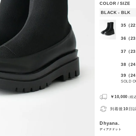
COLOR
SIZE
BLACK - BLK
35（22
36（23
37（23
38（24
39（24
SOLD O
￥10,000
（税
到着後
10
日
Dhyana.
ディアナドット