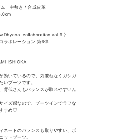
ム 中敷き / 合成皮革
.0cm
Dhyana. collaboration vol.6 》
コラボレーション 第6弾
MI ISHIOKA
が効いているので、気兼ねなくガシガ
たいブーツです。
、背低さんもバランスが取れやすいん
サイズ感なので、ブーツインでラフな
すすめ♡
ィネートのバランスも取りやすい、ボ
ニットブーツ。