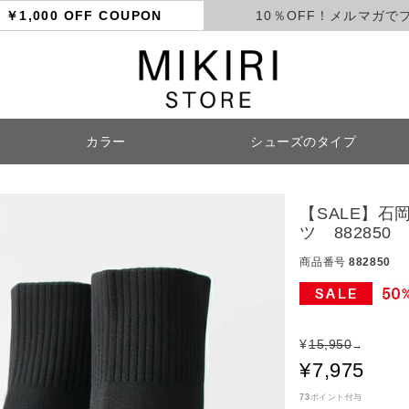
ト
￥1,000 OFF COUPON
10％OFF！メルマガで
カラー
シューズのタイプ
検索
【SALE】石岡
ツ 882850
商品番号
882850
¥
15,950
→
¥
7,975
73
ポイント付与