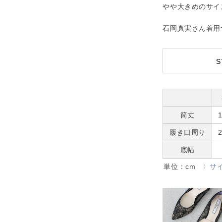
やや大きめのサイ
石岡真実さん着用サイ
S
筒丈
1
履き口周り
2
底幅
単位：cm
〉サ