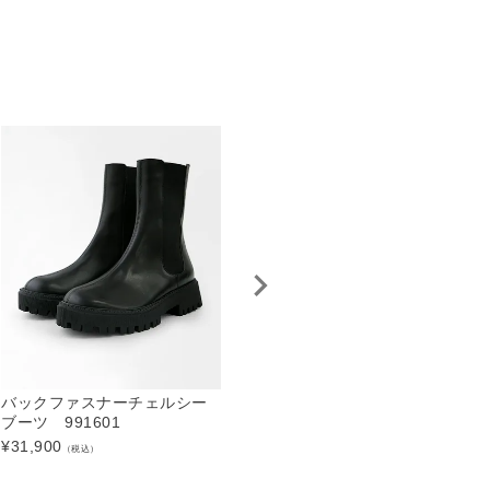
バックファスナーチェルシー
【SALE】チュールフラットシ
ブーツ 991601
ューズ 990132
ュ
¥
31,900
¥
8,250
¥
（税込）
（税込）