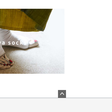
ペー
ジト