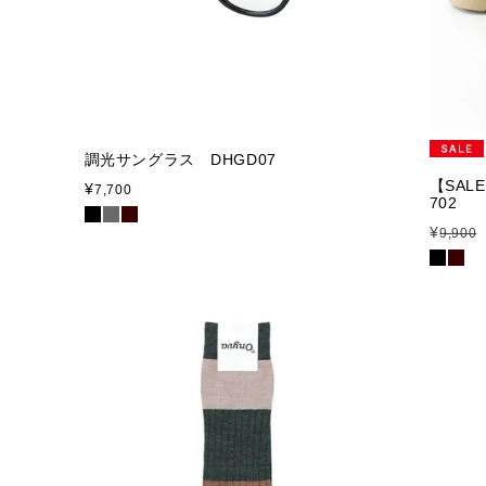
調光サングラス DHGD07
【SAL
¥
7,700
702
¥
9,900