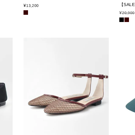
【SAL
¥
13,200
¥
20,900