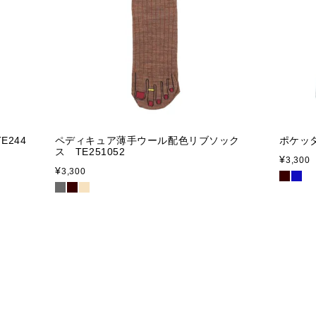
244
ペディキュア薄手ウール配色リブソック
ポケッ
ス TE251052
¥
3,300
¥
3,300